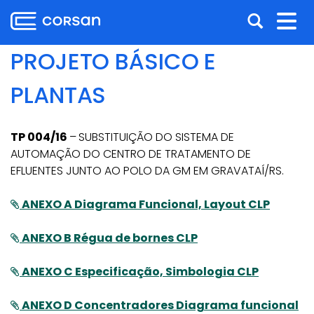
Ir
Pular
Abrir
Alt
para
para
o
o
a
nav
PROJETO BÁSICO E
conteúdo
conteúdo
busca
Ir
PLANTAS
para
o
menu
TP 004/16
–
SUBSTITUIÇÃO DO SISTEMA DE
Ir
AUTOMAÇÃO DO CENTRO DE TRATAMENTO DE
para
EFLUENTES JUNTO AO POLO DA GM EM GRAVATAÍ/RS.
a
busca
ANEXO A Diagrama Funcional, Layout CLP
ANEXO B Régua de bornes CLP
ANEXO C Especificação, Simbologia CLP
ANEXO D Concentradores Diagrama funcional