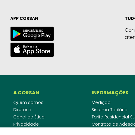
APP CORSAN
TUD
Con
ate
A CORSAN
INFORMAÇÕES
Quem somos
Medição
Diretoria
Sistema Tarifário
Canal de Ética
Tarifa Residencial 
Privacidade
Contrato de Adesã
Compliance
Área do Empreende