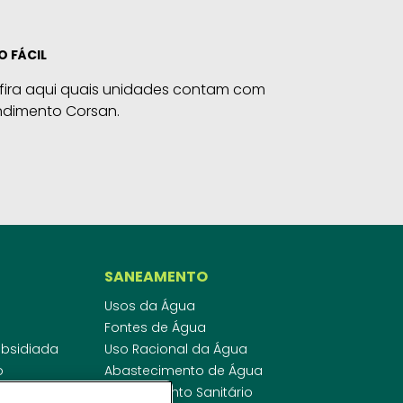
O FÁCIL
fira aqui quais unidades contam com
ndimento Corsan.
SANEAMENTO
Usos da Água
Fontes de Água
Subsidiada
Uso Racional da Água
o
Abastecimento de Água
dor
Esgotamento Sanitário