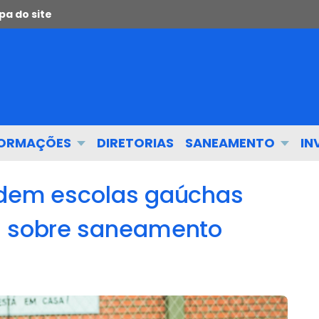
a do site
FORMAÇÕES
DIRETORIAS
SANEAMENTO
IN
adem escolas gaúchas
as sobre saneamento