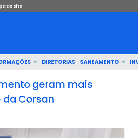
a do site
FORMAÇÕES
DIRETORIAS
SANEAMENTO
IN
imento geram mais
e da Corsan