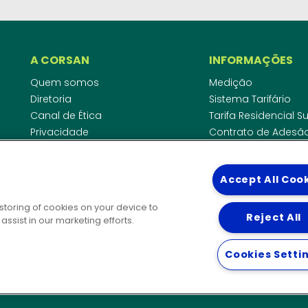
A CORSAN
INFORMAÇÕES
Quem somos
Medição
Diretoria
Sistema Tarifário
Canal de Ética
Tarifa Residencial 
Privacidade
Contrato de Adesã
Compliance
Área do Empreende
Ouvidoria
Agências Regulado
Accept All Coo
Cobrança pela Disp
COMUNICAÇÃO
Padrão de Ligação
 storing of cookies on your device to
Guia Cadastro Técn
Reject All
Notícias
ssist in our marketing efforts.
Publicações
DIRETORIAS
Solicitação de patrocínio
Cookies Setti