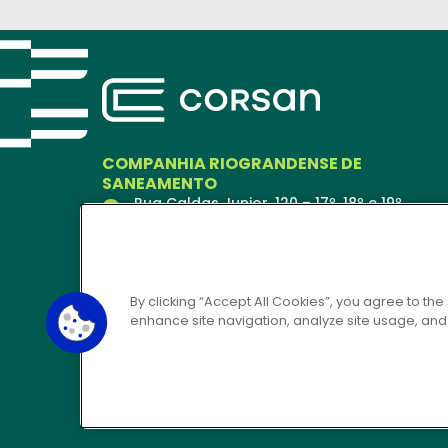
COMPANHIA RIOGRANDENSE DE
SANEAMENTO
Rua Caldas Junior, 120 – 17º, 18º e 19º
andares
Porto Alegre – RS
90018-900
Ver no Mapa
By clicking “Accept All Cookies”, you agree to the
enhance site navigation, analyze site usage, and a
CORSAN 24H
0800 646 6444