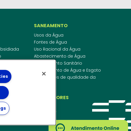
SANEAMENTO
Usos da Água
Fontes de Água
Subsidiada
Uso Racional da Água
o
Abastecimento de Água
dor
Esgotamento Sanitário
ras
Regulamento de Água e Esgoto
kies
onibilidade
Indicadores de qualidade da
 de Água
água
ico
INVESTIDORES
ngs
WEBMAIL