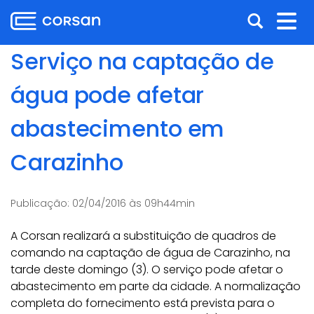
Ir
Pular
Abrir
Alt
para
para
o
o
a
nav
Serviço na captação de
conteúdo
conteúdo
busca
Ir
água pode afetar
para
o
abastecimento em
menu
Ir
Carazinho
para
a
busca
Publicação:
02/04/2016 às 09h44min
A Corsan realizará a substituição de quadros de
comando na captação de água de Carazinho, na
tarde deste domingo (3). O serviço pode afetar o
abastecimento em parte da cidade. A normalização
completa do fornecimento está prevista para o