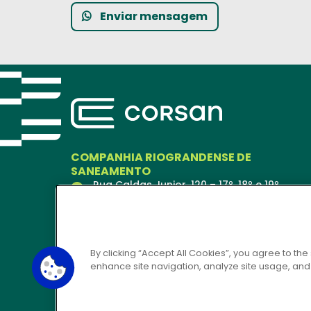
Enviar mensagem
COMPANHIA RIOGRANDENSE DE
SANEAMENTO
Rua Caldas Junior, 120 – 17º, 18º e 19º
andares
Porto Alegre – RS
90018-900
Ver no Mapa
By clicking “Accept All Cookies”, you agree to the
enhance site navigation, analyze site usage, and a
CORSAN 24H
0800 646 6444