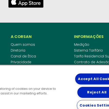
A CORSAN
INFORMAÇÕES
Quem somos
Medição
Diretoria
Sistema Tarifário
Canal de Ética
Tarifa Residencial 
Privacidade
Contrato de Adesã
Compliance
Área do Empreende
Ouvidoria
Agências Regulado
Accept All Coo
Cobrança pela Disp
COMUNICAÇÃO
Padrão de Ligação
 storing of cookies on your device to
Guia Cadastro Técn
Reject All
Notícias
ssist in our marketing efforts.
Publicações
DIRETORIAS
Solicitação de patrocínio
Cookies Setti