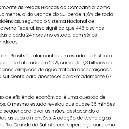
Combate às Perdas Hídricas da Companhia, como
ualmente, o Rio Grande do Sul perde 41,6% de toda
sidências, segundo o Sistema Nacional de
erno Federal. Isso significa que 445 piscinas
as a cada 24 horas no estado, com sérios
ídricos.
no Brasil são alarmantes. Um estudo do Instituto
água não faturada em 2021, cerca de 7,3 bilhões de
piscinas olímpicas de água tratada desperdiçadas
ria suficiente para abastecer aproximadamente 67
o de eficiência econômica; é uma questão de
cos. O mesmo estudo revelou que quase 35 milhões
a sequer para lavar as mãos, destacando a
as as suas dimensões. A adoção de tecnologias
no Rio Grande do Sul, oferece esperança para uma