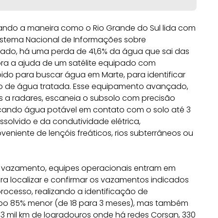
ando a maneira como o Rio Grande do Sul lida com
istema Nacional de Informações sobre
ado, há uma perda de 41,6% da água que sai das
ora a ajuda de um satélite equipado com
bido para buscar água em Marte, para identificar
 de água tratada. Esse equipamento avançado,
s a radares, escaneia o subsolo com precisão
icando água potável em contato com o solo até 3
solvido e da condutividade elétrica,
eniente de lençóis freáticos, rios subterrâneos ou
 vazamento, equipes operacionais entram em
ara localizar e confirmar os vazamentos indicados
processo, realizando a identificação de
po 85% menor (de 18 para 3 meses), mas também
3 mil km de logradouros onde há redes Corsan, 330