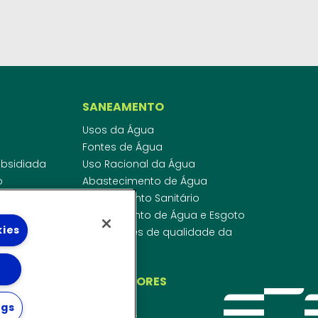
SANEAMENTO
Usos da Água
Fontes de Água
Subsidiada
Uso Racional da Água
o
Abastecimento de Água
dor
Esgotamento Sanitário
ras
Regulamento de Água e Esgoto
kies
onibilidade
Indicadores de qualidade da
 de Água
água
ico
INVESTIDORES
ngs
WEBMAIL