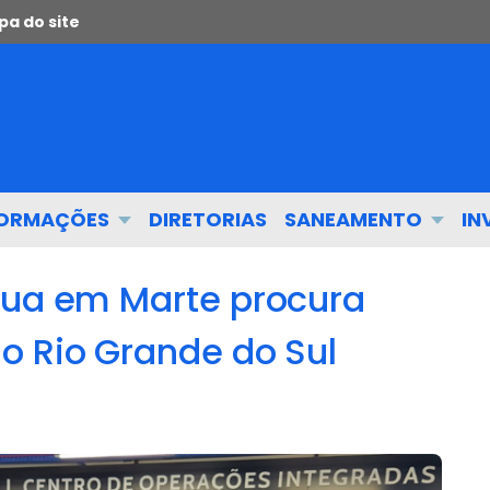
a do site
FORMAÇÕES
DIRETORIAS
SANEAMENTO
IN
gua em Marte procura
o Rio Grande do Sul