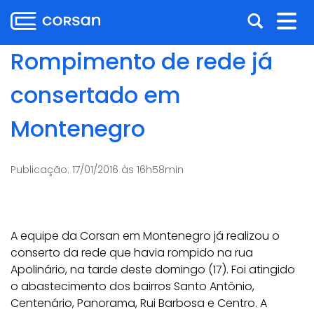
Ir
Pular
Abrir
Alt
para
para
o
o
a
nav
Rompimento de rede já
conteúdo
conteúdo
busca
Ir
consertado em
para
o
Montenegro
menu
Ir
para
Publicação:
17/01/2016 às 16h58min
a
busca
A equipe da Corsan em Montenegro já realizou o
conserto da rede que havia rompido na rua
Apolinário, na tarde deste domingo (17). Foi atingido
o abastecimento dos bairros Santo Antônio,
Centenário, Panorama, Rui Barbosa e Centro. A