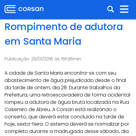
Ir
Pular
Abrir
Alt
para
para
o
o
a
nav
Rompimento de adutora
conteúdo
conteúdo
busca
Ir
em Santa Maria
para
o
menu
Publicação:
29/01/2016 às 15h36min
Ir
para
A cidade de Santa Maria encontra-se com seu
a
abastecimento de água prejudicado desde o final
busca
da tarde de ontem, dia 28. Durante trabalhos da
Prefeitura, uma retroescavadeira de forma acidental
rompeu a adutora de água bruta localizada na Rua
Casemiro de Abreu. A Corsan está realizando o
conserto, que deverá estar concluído na tarde de
hoje, sexta-feira. O sistema deverá se normalizar por
completo durante a madrugada desse sábado, dia