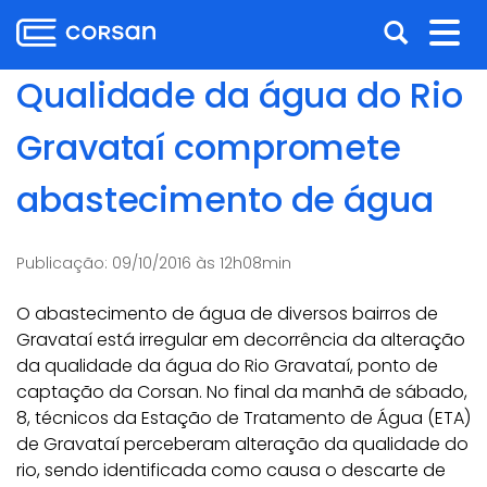
Ir
Pular
Abrir
Alt
para
para
o
o
a
nav
Qualidade da água do Rio
conteúdo
conteúdo
busca
Ir
Gravataí compromete
para
o
abastecimento de água
menu
Ir
para
Publicação:
09/10/2016 às 12h08min
a
busca
O abastecimento de água de diversos bairros de
Gravataí está irregular em decorrência da alteração
da qualidade da água do Rio Gravataí, ponto de
captação da Corsan. No final da manhã de sábado,
8, técnicos da Estação de Tratamento de Água (ETA)
de Gravataí perceberam alteração da qualidade do
rio, sendo identificada como causa o descarte de