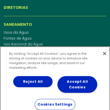
DIRETORIAS
SANEAMENTO
Usos da Água
Fontes de Água
Uso Racional da Água
Abastecimento de Água
By clicking “Accept All Cookies”, you agree to the
Esgotamento Sanitário
storing of cookies on your device to enhance site
Regulamento de Água e Esgoto
navigation, analyze site usage, and assist in our
Indicadores de qualidade da água
marketing efforts.
Reject All
Accept All
INVESTIDORES
Cookies
WEBMAIL
Cookies Settings