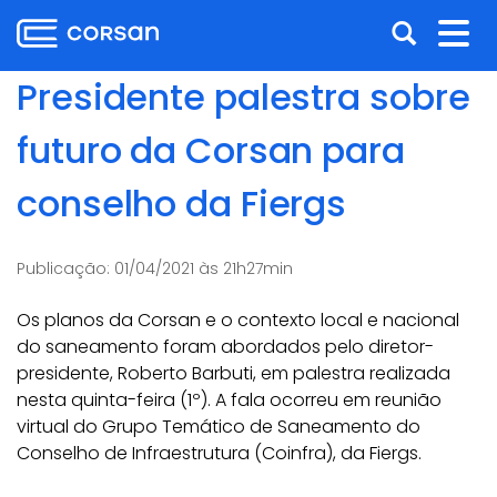
Ir
Pular
Abrir
Alt
para
para
o
o
a
nav
Presidente palestra sobre
conteúdo
conteúdo
busca
Ir
futuro da Corsan para
para
o
conselho da Fiergs
menu
Ir
para
Publicação:
01/04/2021 às 21h27min
a
busca
Os planos da Corsan e o contexto local e nacional
do saneamento foram abordados pelo diretor-
presidente, Roberto Barbuti, em palestra realizada
nesta quinta-feira (1º). A fala ocorreu em reunião
virtual do Grupo Temático de Saneamento do
Conselho de Infraestrutura (Coinfra), da Fiergs.