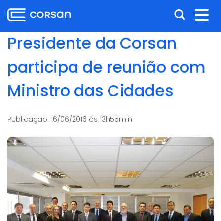
Ir
Pular
Abrir
Alt
para
para
o
o
a
nav
Presidente da Corsan
conteúdo
conteúdo
busca
Ir
participa de reunião com
para
o
Ministro das Cidades
menu
Ir
para
Publicação:
16/06/2016 às 13h55min
a
busca