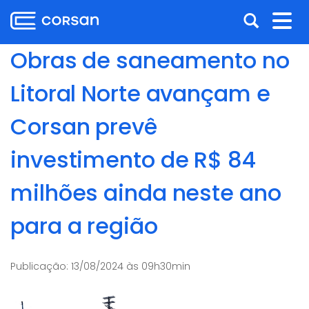
Ir
Pular
Abrir
Alt
para
para
o
o
a
nav
Obras de saneamento no
conteúdo
conteúdo
busca
Ir
Litoral Norte avançam e
para
o
Corsan prevê
menu
Ir
investimento de R$ 84
para
a
milhões ainda neste ano
busca
para a região
Publicação:
13/08/2024 às 09h30min