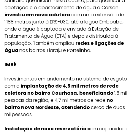
sanitário que iniciam nesta quarta, para qualificar a
captação e o abastecimento de água a Corsan
investiu em nova adutora
com uma extensão de
1.188 metros junto à ERS-030, até a lagoa Emboaba,
onde a água é captada e enviada à Estação de
Tratamento de Água (ETA) e depois distribuída à
população. Também ampliou
redes e ligações de
água
nos bairros Tiaraju e Portelinha.
IMBÉ
Investimentos em andamento no sistema de esgoto
com a
implantação de 4,5 mil metros de rede
coletora no bairro Courhasa, beneficiando
1,5 mil
pessoas da região, e 4,7 mil metros de rede
no
bairro Nova Nordeste, atendendo
cerca de duas
mil pessoas.
Instalação de novo reservatório c
om capacidade