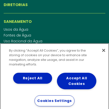
DIRETORIAS
SANEAMENTO
Usos da Água
Fontes de Água
Uso Racional da Água
Abastecimento de Água
By clicking “Accept All Cookies”, you agree to the
Esgotamento Sanitário
storing of cookies on your device to enhance site
Regulamento de Água e Esgoto
navigation, analyze site usage, and assist in our
Indicadores de qualidade da água
marketing efforts.
Reject All
Accept All
INVESTIDORES
Cookies
WEBMAIL
Cookies Settings