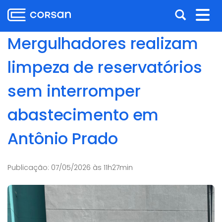
Ir
Pular
Abrir
Alt
para
para
o
o
a
nav
Mergulhadores realizam
conteúdo
conteúdo
busca
Ir
limpeza de reservatórios
para
o
sem interromper
menu
Ir
abastecimento em
para
a
Antônio Prado
busca
Publicação:
07/05/2026 às 11h27min