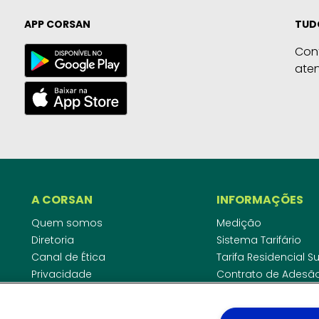
APP CORSAN
TUD
Con
ate
A CORSAN
INFORMAÇÕES
Quem somos
Medição
Diretoria
Sistema Tarifário
Canal de Ética
Tarifa Residencial 
Privacidade
Contrato de Adesã
Compliance
Área do Empreende
Ouvidoria
Agências Regulado