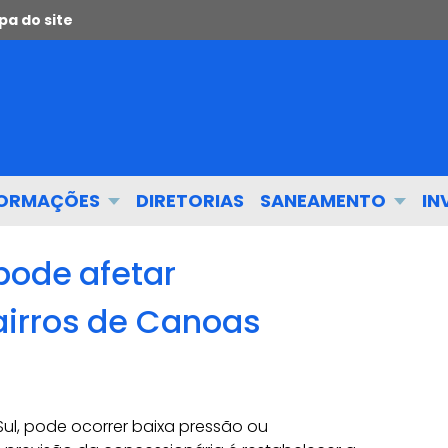
a do site
FORMAÇÕES
DIRETORIAS
SANEAMENTO
IN
pode afetar
irros de Canoas
ul, pode ocorrer baixa pressão ou