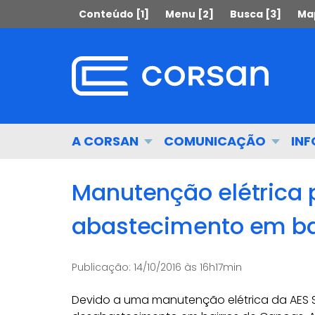
Ir
Pular
Conteúdo [1]
Menu [2]
Busca [3]
Map
para
para
o
o
conteúdo
conteúdo
Ir
para
o
menu
Início
A CORSAN
COMUNICAÇÃO
IN
Ir
do
para
menu
a
Manutenção elétrica 
busca
abastecimento em ba
Publicação:
14/10/2016 às 16h17min
Devido a uma manutenção elétrica da AES S