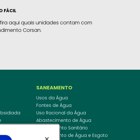
O FÁCIL
fira aqui quais unidades contam com
ndimento Corsan.
SANEAMENTO
Usos da Água
Fontes de Água
Subsidiada
Uso Racional da Água
o
Abastecimento de Água
dor
Esgotamento Sanitário
ras
Regulamento de Água e Esgoto