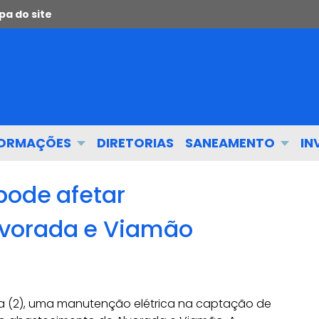
a do site
FORMAÇÕES
DIRETORIAS
SANEAMENTO
IN
pode afetar
vorada e Viamão
eira (2), uma manutenção elétrica na captação de