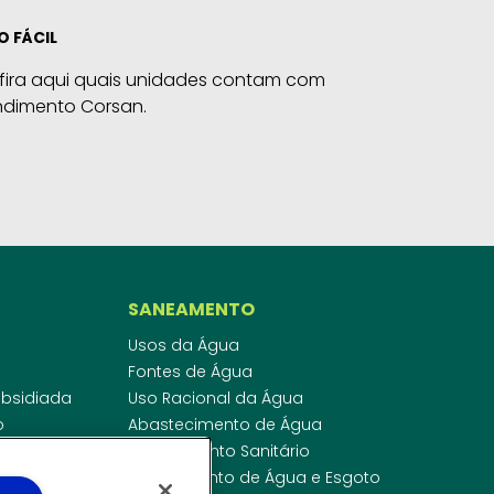
O FÁCIL
fira aqui quais unidades contam com
ndimento Corsan.
SANEAMENTO
Usos da Água
Fontes de Água
Subsidiada
Uso Racional da Água
o
Abastecimento de Água
dor
Esgotamento Sanitário
ras
Regulamento de Água e Esgoto