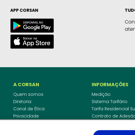
APP CORSAN
TUD
Con
ate
A CORSAN
INFORMAÇÕES
Quem somos
Medição
Diretoria
Sistema Tarifário
Canal de Ética
Tarifa Residencial 
Privacidade
Contrato de Adesã
Compliance
Área do Empreende
Ouvidoria
Agências Regulado