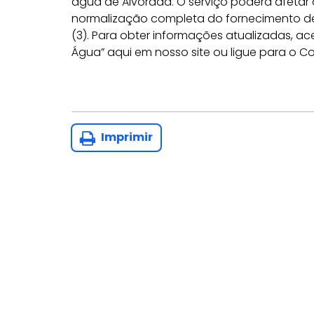
água de Alvorada. O serviço poderá afetar
normalização completa do fornecimento de 
(3). Para obter informações atualizadas, 
Água” aqui em nosso site ou ligue para o Co
Imprimir