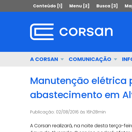
Ir
Pular
Conteúdo [1]
Menu [2]
Busca [3]
Map
para
para
o
o
conteúdo
conteúdo
Ir
para
o
menu
Início
A CORSAN
COMUNICAÇÃO
IN
Ir
do
para
menu
a
Manutenção elétrica 
busca
abastecimento em Al
Publicação:
02/08/2016 às 16h28min
A Corsan realizará, na noite desta terça-f