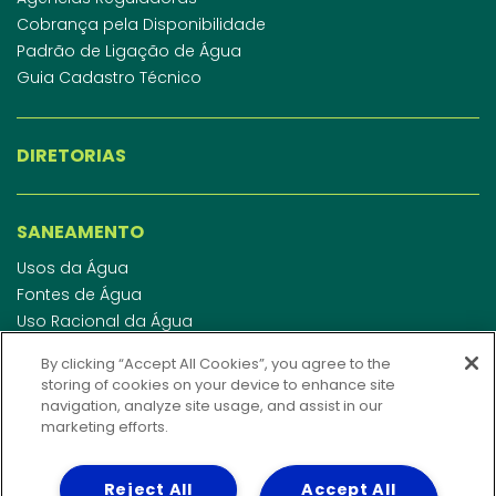
Cobrança pela Disponibilidade
Padrão de Ligação de Água
Guia Cadastro Técnico
DIRETORIAS
SANEAMENTO
Usos da Água
Fontes de Água
Uso Racional da Água
Abastecimento de Água
By clicking “Accept All Cookies”, you agree to the
Esgotamento Sanitário
storing of cookies on your device to enhance site
Regulamento de Água e Esgoto
navigation, analyze site usage, and assist in our
Indicadores de qualidade da água
marketing efforts.
Reject All
Accept All