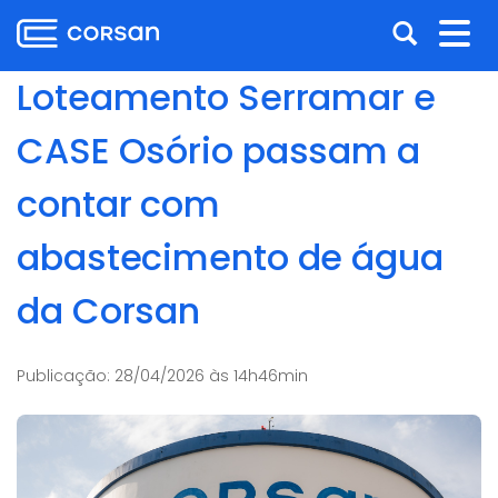
Ir
Pular
Abrir
Alt
para
para
o
o
a
nav
Loteamento Serramar e
conteúdo
conteúdo
busca
Ir
CASE Osório passam a
para
o
contar com
menu
Ir
abastecimento de água
para
a
da Corsan
busca
Publicação:
28/04/2026 às 14h46min