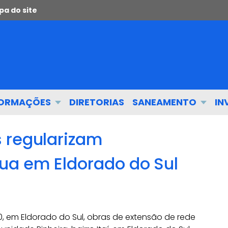
a do site
FORMAÇÕES
DIRETORIAS
SANEAMENTO
IN
 regularizam
ua em Eldorado do Sul
20, em Eldorado do Sul, obras de extensão de rede