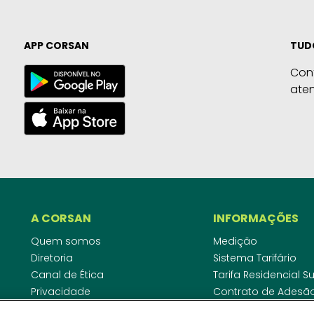
APP CORSAN
TUD
Con
ate
A CORSAN
INFORMAÇÕES
Quem somos
Medição
Diretoria
Sistema Tarifário
Canal de Ética
Tarifa Residencial 
Privacidade
Contrato de Adesã
Compliance
Área do Empreende