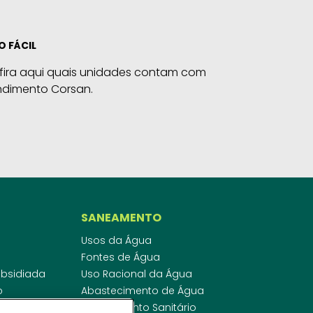
O FÁCIL
fira aqui quais unidades contam com
ndimento Corsan.
SANEAMENTO
Usos da Água
Fontes de Água
Subsidiada
Uso Racional da Água
o
Abastecimento de Água
dor
Esgotamento Sanitário