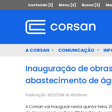
Ir
Pular
Conteúdo [1]
Menu [2]
Busca [3]
Map
para
para
o
o
conteúdo
conteúdo
Ir
para
o
menu
Início
A CORSAN
COMUNICAÇÃO
IN
Ir
do
para
menu
a
Inauguração de obras
busca
abastecimento de ág
Publicação:
19/12/2018 às 15h25min
A Corsan vai inaugurar nesta quinta-feira, 