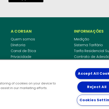
A CORSAN
INFORMAÇÕES
Quem somos
Medição
Diretoria
Sistema Tarifário
Canal de Ética
Tarifa Residencial 
Privacidade
Contrato de Adesã
Compliance
Área do Empreende
Ouvidoria
Agências Regulado
Accept All Coo
Cobrança pela Disp
COMUNICAÇÃO
Padrão de Ligação
 storing of cookies on your device to
Guia Cadastro Técn
Reject All
Notícias
ssist in our marketing efforts.
Publicações
DIRETORIAS
Solicitação de patrocínio
Cookies Setti