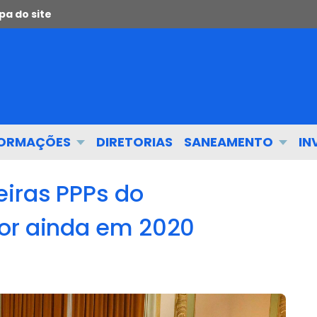
a do site
FORMAÇÕES
DIRETORIAS
SANEAMENTO
IN
eiras PPPs do
or ainda em 2020