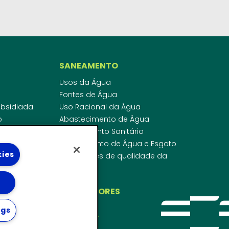
SANEAMENTO
Usos da Água
Fontes de Água
Subsidiada
Uso Racional da Água
o
Abastecimento de Água
dor
Esgotamento Sanitário
ras
Regulamento de Água e Esgoto
kies
onibilidade
Indicadores de qualidade da
 de Água
água
ico
INVESTIDORES
ngs
WEBMAIL