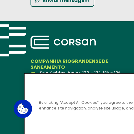
Enviar mensagem
COMPANHIA RIOGRANDENSE DE
SANEAMENTO
Rua Caldas Junior, 120 – 17º, 18º e 19º
andares
Porto Alegre – RS
90018-900
Ver no Mapa
By clicking “Accept All Cookies”, you agree to the
enhance site navigation, analyze site usage, and a
CORSAN 24H
0800 646 6444