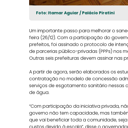
Foto: Itamar Aguiar / Palácio Piratini
Um importante passo para melhorar o sane
feira (26/12). Com a participação do govern
prefeitos,
foi assinado o protocolo de inten
de parcerias público-privadas (PPPs) nos m
Outras seis prefeituras devem assinar nas p
A partir de agora, serão elaborados os es
contratação no modelo de concessão adminis
serviços de esgotamento sanitário nessas c
de água.
“Com participação da iniciativa privada, n
governo não tem capacidade, mas também t
que vai beneficiar toda a comunidade, sej
custos devido à escala”, disse o governado