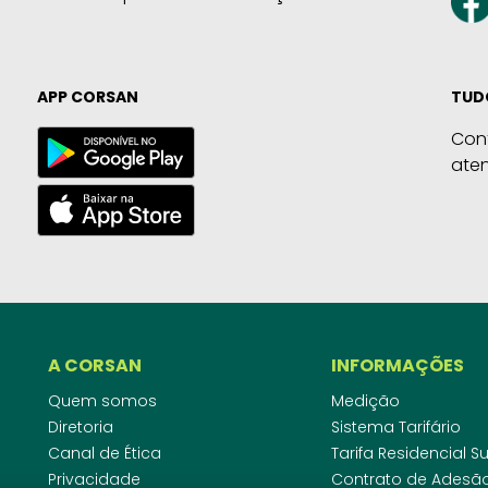
APP CORSAN
TUD
Con
ate
A CORSAN
INFORMAÇÕES
Quem somos
Medição
Diretoria
Sistema Tarifário
Canal de Ética
Tarifa Residencial 
Privacidade
Contrato de Adesã