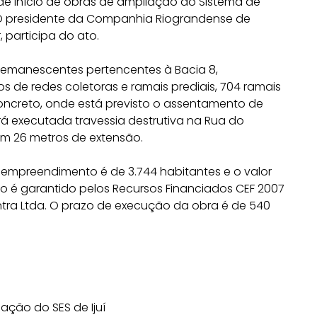
dem de início de obras de ampliação do Sistema de
 O presidente da Companhia Riograndense de
, participa do ato.
remanescentes pertencentes à Bacia 8,
 de redes coletoras e ramais prediais, 704 ramais
 concreto, onde está previsto o assentamento de
rá executada travessia destrutiva na Rua do
com 26 metros de extensão.
empreendimento é de 3.744 habitantes e o valor
to é garantido pelos Recursos Financiados CEF 2007
ntra Ltda. O prazo de execução da obra é de 540
ação do SES de Ijuí