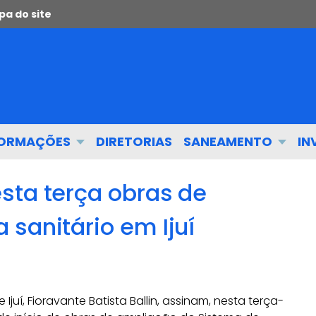
a do site
FORMAÇÕES
DIRETORIAS
SANEAMENTO
IN
sta terça obras de
sanitário em Ijuí
Ijuí, Fioravante Batista Ballin, assinam, nesta terça-