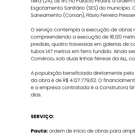
feira (24), às 11h, no Palácio Piratini, a or
Esgotamento Sanitário (SES) do município.
Saneamento (Corsan), Flávio Ferreira Presser
O serviço contempla a execução de obras 
compreendendo a execução de 18.120 metros
prediais, quatro travessias em galerias de
tubos 147 metros em ferro fundido. Ainda se
Comércio, sob duas linhas férreas da ALL, 
A população beneficiada diretamente pelo 
da obra é de R$ 4.127.779,62. O financiamen
e a empresa contratada é a Construtora Si
dias.
SERVIÇO:
Pauta:
ordem de início de obras para ampli