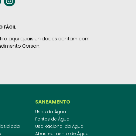
O FÁCIL
fira aqui quais unidades contam com
ndimento Corsan.
SANEAMENTO
Usos da Água
Fontes de Água
Subsidiada
Uso Racional da Água
o
Abastecimento de Água