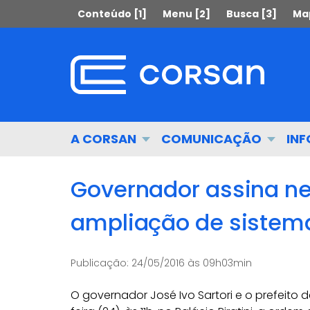
Ir
Pular
Conteúdo [1]
Menu [2]
Busca [3]
Map
para
para
o
o
conteúdo
conteúdo
Ir
para
o
menu
Início
A CORSAN
COMUNICAÇÃO
IN
Ir
do
para
menu
a
Governador assina ne
busca
ampliação de sistema 
Publicação:
24/05/2016 às 09h03min
O governador José Ivo Sartori e o prefeito de 