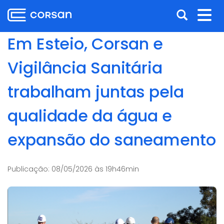
Ir
Pular
Abrir
Alt
para
para
o
o
a
nav
Em Esteio, Corsan e
conteúdo
conteúdo
busca
Ir
Vigilância Sanitária
para
o
trabalham juntas pela
menu
Ir
qualidade da água e
para
a
expansão do saneamento
busca
Publicação:
08/05/2026 às 19h46min