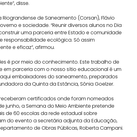
ente”, disse.
 Riograndense de Saneamento (Corsan), Flávio
 governo e sociedade. “Reunir diversos alunos no Dia
construir uma parceria entre Estado e comunidade
 responsabilidade ecológica. Só assim
nte e eficaz”, afirmou.
des é por meio do conhecimento. Este trabalho de
e em parceria com o nosso sítio educacional é um
 daqui embaixadores do saneamento, preparados
fundadora da Quinta da Estância, Sônia Goelzer.
s receberam certificados onde foram nomeados
de junho, a Semana do Meio Ambiente pretende
ais de 60 escolas da rede estadual sobre
am do evento a secretária adjunta da Educação,
o Departamento de Obras Públicas, Roberta Campani.