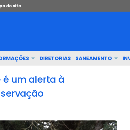
a do site
FORMAÇÕES
DIRETORIAS
SANEAMENTO
IN
 é um alerta à
eservação