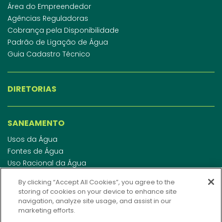
Área do Empreendedor
Agências Reguladoras
Cobrança pela Disponibilidade
Padrão de Ligação de Água
Guia Cadastro Técnico
DIRETORIAS
SANEAMENTO
Usos da Água
Fontes de Água
Uso Racional da Água
Abastecimento de Água
By clicking “Accept All Cookies”, you agree to the
Esgotamento Sanitário
storing of cookies on your device to enhance site
Regulamento de Água e Esgoto
navigation, analyze site usage, and assist in our
Indicadores de qualidade da água
marketing efforts.