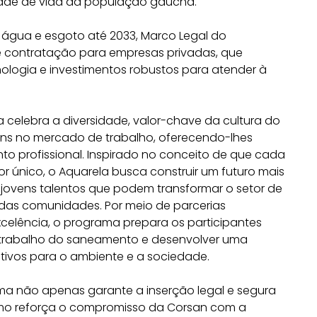
dade de vida da população gaúcha.
e água e esgoto até 2033, Marco Legal do
contratação para empresas privadas, que
logia e investimentos robustos para atender à
celebra a diversidade, valor-chave da cultura do
ens no mercado de trabalho, oferecendo-lhes
o profissional. Inspirado no conceito de que cada
r único, o Aquarela busca construir um futuro mais
a jovens talentos que podem transformar o setor de
das comunidades. Por meio de parcerias
celência, o programa prepara os participantes
 trabalho do saneamento e desenvolver uma
itivos para o ambiente e a sociedade.
ama não apenas garante a inserção legal e segura
omo reforça o compromisso da Corsan com a