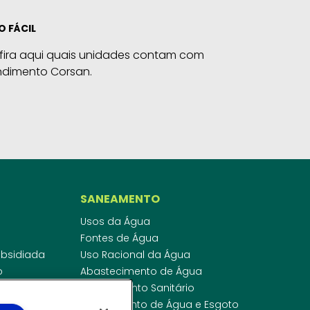
O FÁCIL
fira aqui quais unidades contam com
ndimento Corsan.
SANEAMENTO
Usos da Água
Fontes de Água
Subsidiada
Uso Racional da Água
o
Abastecimento de Água
dor
Esgotamento Sanitário
ras
Regulamento de Água e Esgoto