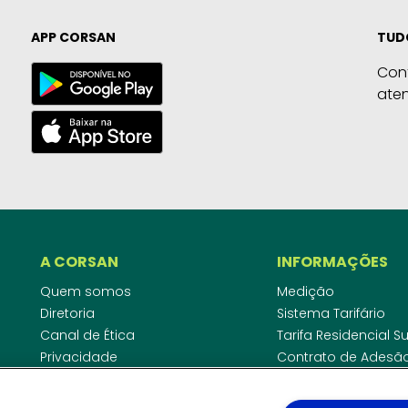
APP CORSAN
TUD
Con
ate
A CORSAN
INFORMAÇÕES
Quem somos
Medição
Diretoria
Sistema Tarifário
Canal de Ética
Tarifa Residencial 
Privacidade
Contrato de Adesã
Compliance
Área do Empreende
Ouvidoria
Agências Regulado