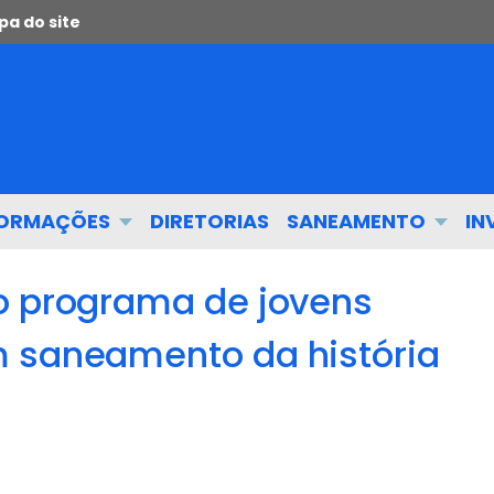
a do site
FORMAÇÕES
DIRETORIAS
SANEAMENTO
IN
o programa de jovens
m saneamento da história