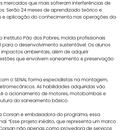
os mercados que mais sofreram interferências de
os. Serão 24 meses de aprendizado teórico e
iras e aplicação do conhecimento nas operações da
 Instituto Pão dos Pobres, molda profissionais
l para o desenvolvimento sustentável. Os alunos
 impactos ambientais, além de adquirir
questões que envolvem saneamento e preservação
 com o SENAI, forma especialistas na montagem,
tromecânicos. As habilidades adquiridas vão
 até o acionamento de motores, motobombas e
strutura do saneamento básico.
da Corsan e embaixadora do programa, essa
nal. “Esse projeto inédito, que representa um marco
a Corsan não apenas como provedora de serviços