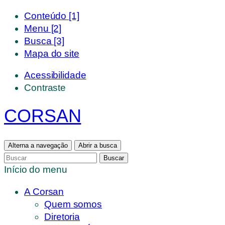
Pular
Conteúdo [1]
para
Menu [2]
o
Busca [3]
conteúdo
Mapa do site
Acessibilidade
Contraste
CORSAN
Alterna a navegação
Abrir a busca
Buscar
Início do menu
A Corsan
Quem somos
Diretoria