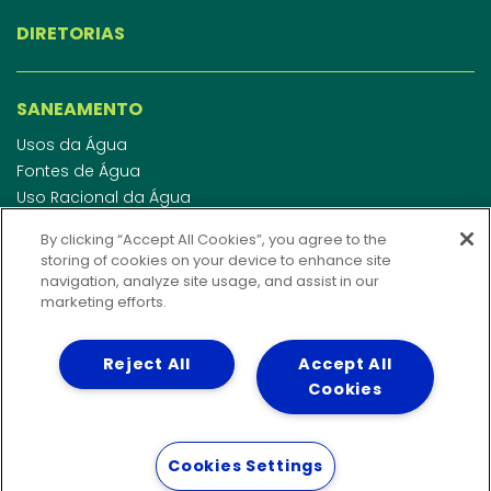
DIRETORIAS
SANEAMENTO
Usos da Água
Fontes de Água
Uso Racional da Água
Abastecimento de Água
By clicking “Accept All Cookies”, you agree to the
Esgotamento Sanitário
storing of cookies on your device to enhance site
Regulamento de Água e Esgoto
navigation, analyze site usage, and assist in our
Indicadores de qualidade da água
marketing efforts.
Reject All
Accept All
INVESTIDORES
Cookies
WEBMAIL
Cookies Settings