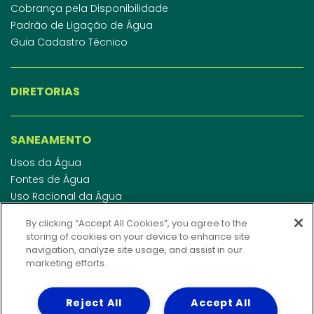
Cobrança pela Disponibilidade
Padrão de Ligação de Água
Guia Cadastro Técnico
DIRETORIAS
SANEAMENTO
Usos da Água
Fontes de Água
Uso Racional da Água
Abastecimento de Água
By clicking “Accept All Cookies”, you agree to the
Esgotamento Sanitário
storing of cookies on your device to enhance site
Regulamento de Água e Esgoto
navigation, analyze site usage, and assist in our
Indicadores de qualidade da água
marketing efforts.
Reject All
Accept All
INVESTIDORES