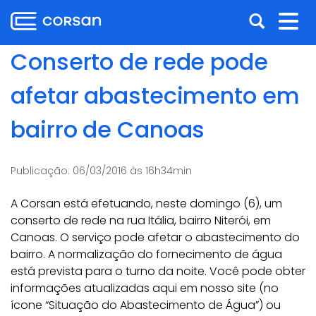
Ir
Pular
Abrir
Alt
para
para
o
o
a
nav
Conserto de rede pode
conteúdo
conteúdo
busca
Ir
afetar abastecimento em
para
o
bairro de Canoas
menu
Ir
para
Publicação:
06/03/2016 às 16h34min
a
busca
A Corsan está efetuando, neste domingo (6), um
conserto de rede na rua Itália, bairro Niterói, em
Canoas. O serviço pode afetar o abastecimento do
bairro. A normalização do fornecimento de água
está prevista para o turno da noite. Você pode obter
informações atualizadas aqui em nosso site (no
ícone “Situação do Abastecimento de Água”) ou