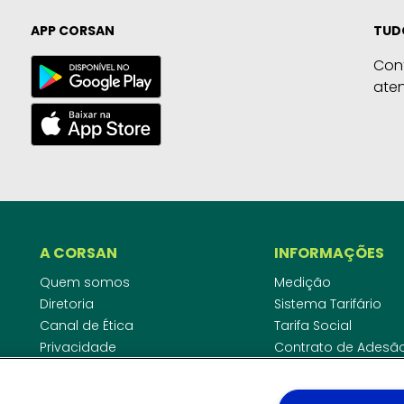
APP CORSAN
TUD
Con
ate
A CORSAN
INFORMAÇÕES
Quem somos
Medição
Diretoria
Sistema Tarifário
Canal de Ética
Tarifa Social
Privacidade
Contrato de Adesã
Compliance
Área do Empreende
Ouvidoria
Agências Regulado