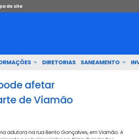
a do site
FORMAÇÕES
DIRETORIAS
SANEAMENTO
IN
pode afetar
rte de Viamão
ma adutora na rua Bento Gonçalves, em Viamão. A