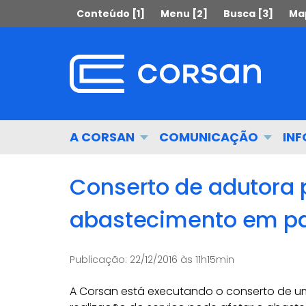
Ir
Pular
Conteúdo [1]
Menu [2]
Busca [3]
Map
para
para
o
o
conteúdo
conteúdo
Ir
para
o
menu
Início
A CORSAN
COMUNICAÇÃO
IN
Ir
do
para
menu
a
Conserto de adutora 
busca
abastecimento em pa
Publicação:
22/12/2016 às 11h15min
A Corsan está executando o conserto de u