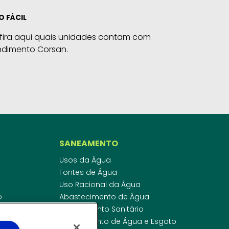
O FÁCIL
fira aqui quais unidades contam com
ndimento Corsan.
SANEAMENTO
Usos da Água
Fontes de Água
Uso Racional da Água
o
Abastecimento de Água
dor
Esgotamento Sanitário
ras
Regulamento de Água e Esgoto