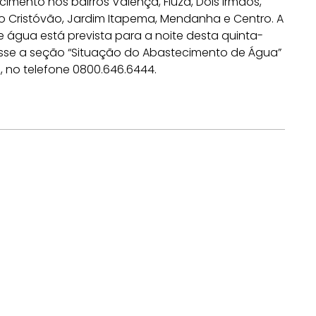
imento nos bairros Valença, Fiúza, Dois Irmãos,
o Cristóvão, Jardim Itapema, Mendanha e Centro. A
água está prevista para a noite desta quinta-
cesse a seção “Situação do Abastecimento de Água”
s, no telefone 0800.646.6444.