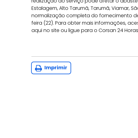
realização do serviço pode afetar o abastec
Estalagem, Alto Tarumã, Tarumã, Viamar, Sã
normalização completa do fornecimento de 
feira (22). Para obter mais informações, a
aqui no site ou ligue para o Corsan 24 Hora
Imprimir