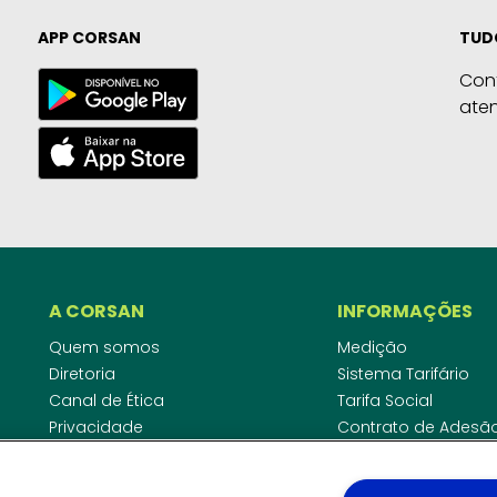
APP CORSAN
TUD
Con
ate
A CORSAN
INFORMAÇÕES
Quem somos
Medição
Diretoria
Sistema Tarifário
Canal de Ética
Tarifa Social
Privacidade
Contrato de Adesã
Compliance
Área do Empreende
Ouvidoria
Agências Regulado