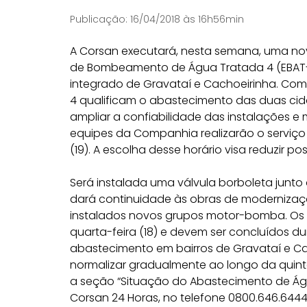
Publicação:
16/04/2018 às 16h56min
A Corsan executará, nesta semana, uma n
de Bombeamento de Água Tratada 4 (EBAT-4)
integrado de Gravataí e Cachoeirinha. Com 
4 qualificam o abastecimento das duas cid
ampliar a confiabilidade das instalações e 
equipes da Companhia realizarão o serviço
(19). A escolha desse horário visa reduzir 
Será instalada uma válvula borboleta jun
dará continuidade às obras de modernizaç
instalados novos grupos motor-bomba. Os t
quarta-feira (18) e devem ser concluídos 
abastecimento em bairros de Gravataí e Ca
normalizar gradualmente ao longo da quinta
a seção “Situação do Abastecimento de Águ
Corsan 24 Horas, no telefone 0800.646.6444