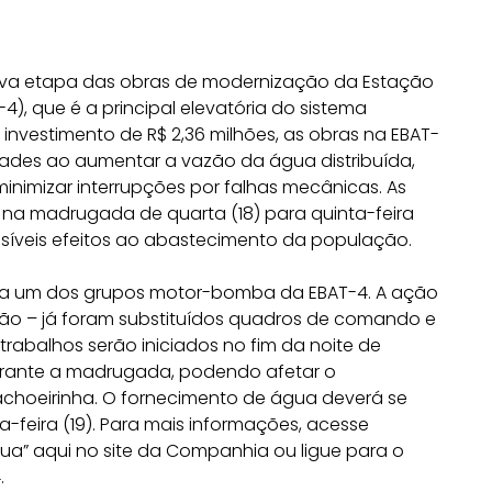
ova etapa das obras de modernização da Estação
, que é a principal elevatória do sistema
investimento de R$ 2,36 milhões, as obras na EBAT-
ades ao aumentar a vazão da água distribuída,
minimizar interrupções por falhas mecânicas. As
 na madrugada de quarta (18) para quinta-feira
possíveis efeitos ao abastecimento da população.
to a um dos grupos motor-bomba da EBAT-4. A ação
ão – já foram substituídos quadros de comando e
rabalhos serão iniciados no fim da noite de
durante a madrugada, podendo afetar o
choeirinha. O fornecimento de água deverá se
-feira (19). Para mais informações, acesse
a” aqui no site da Companhia ou ligue para o
.