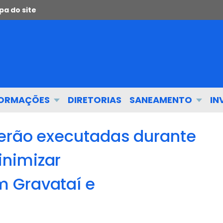
a do site
FORMAÇÕES
DIRETORIAS
SANEAMENTO
IN
erão executadas durante
nimizar
 Gravataí e