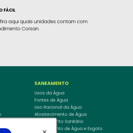
O FÁCIL
fira aqui quais unidades contam com
ndimento Corsan.
SANEAMENTO
Usos da Água
Fontes de Água
Uso Racional da Água
o
Abastecimento de Água
dor
Esgotamento Sanitário
ras
Regulamento de Água e Esgoto