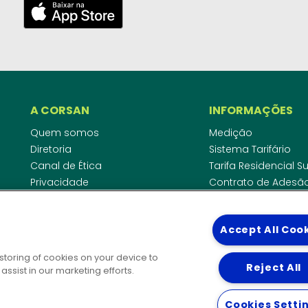
A CORSAN
INFORMAÇÕES
Quem somos
Medição
Diretoria
Sistema Tarifário
Canal de Ética
Tarifa Residencial 
Privacidade
Contrato de Adesã
Compliance
Área do Empreende
Ouvidoria
Agências Regulado
Accept All Coo
Cobrança pela Disp
COMUNICAÇÃO
Padrão de Ligação
 storing of cookies on your device to
Guia Cadastro Técn
Reject All
Notícias
ssist in our marketing efforts.
Publicações
DIRETORIAS
Solicitação de patrocínio
Cookies Setti