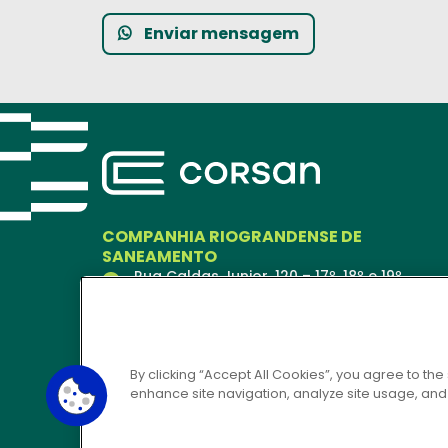
Enviar mensagem
COMPANHIA RIOGRANDENSE DE
SANEAMENTO
Rua Caldas Junior, 120 – 17º, 18º e 19º
andares
Porto Alegre – RS
90018-900
Ver no Mapa
By clicking “Accept All Cookies”, you agree to the
enhance site navigation, analyze site usage, and a
CORSAN 24H
0800 646 6444