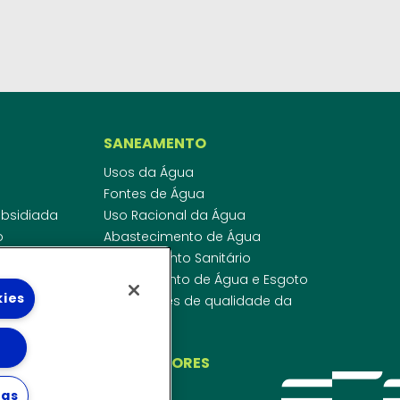
SANEAMENTO
Usos da Água
Fontes de Água
Subsidiada
Uso Racional da Água
o
Abastecimento de Água
dor
Esgotamento Sanitário
ras
Regulamento de Água e Esgoto
kies
onibilidade
Indicadores de qualidade da
 de Água
água
ico
INVESTIDORES
ngs