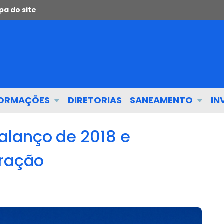
a do site
FORMAÇÕES
DIRETORIAS
SANEAMENTO
IN
alanço de 2018 e
tração