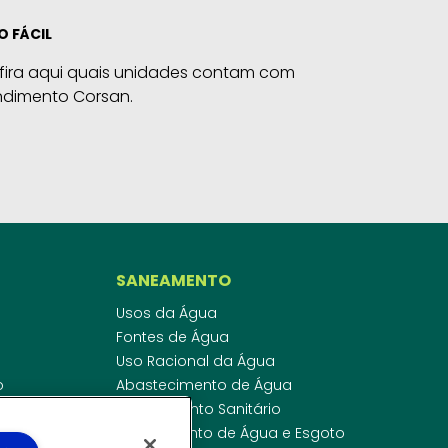
O FÁCIL
fira aqui quais unidades contam com
ndimento Corsan.
SANEAMENTO
Usos da Água
Fontes de Água
Uso Racional da Água
o
Abastecimento de Água
dor
Esgotamento Sanitário
ras
Regulamento de Água e Esgoto