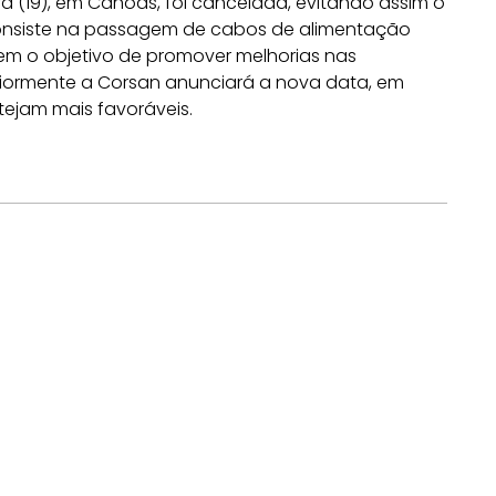
ra (19), em Canoas, foi cancelada, evitando assim o
consiste na passagem de cabos de alimentação
em o objetivo de promover melhorias nas
riormente a Corsan anunciará a nova data, em
tejam mais favoráveis.