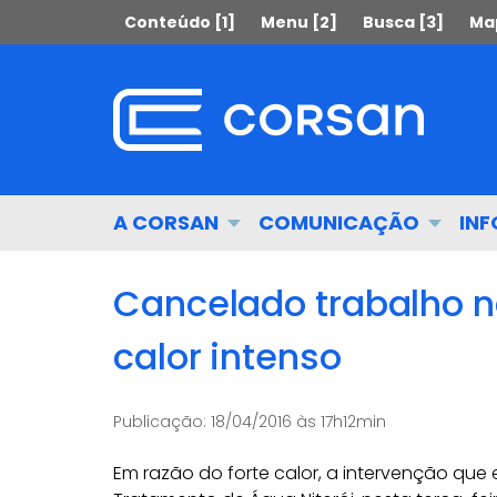
Ir
Pular
Conteúdo [1]
Menu [2]
Busca [3]
Map
para
para
o
o
conteúdo
conteúdo
Ir
para
o
menu
Início
A CORSAN
COMUNICAÇÃO
IN
Ir
do
para
menu
a
Cancelado trabalho na
busca
calor intenso
Publicação:
18/04/2016 às 17h12min
Em razão do forte calor, a intervenção qu