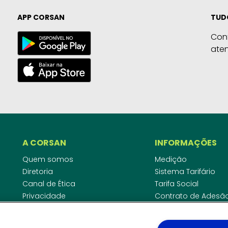
APP CORSAN
TUD
Con
ate
A CORSAN
INFORMAÇÕES
Quem somos
Medição
Diretoria
Sistema Tarifário
Canal de Ética
Tarifa Social
Privacidade
Contrato de Adesã
Compliance
Área do Empreende
Ouvidoria
Agências Regulado