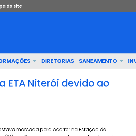
a do site
FORMAÇÕES
DIRETORIAS
SANEAMENTO
IN
 ETA Niterói devido ao
e estava marcada para ocorrer na Estação de