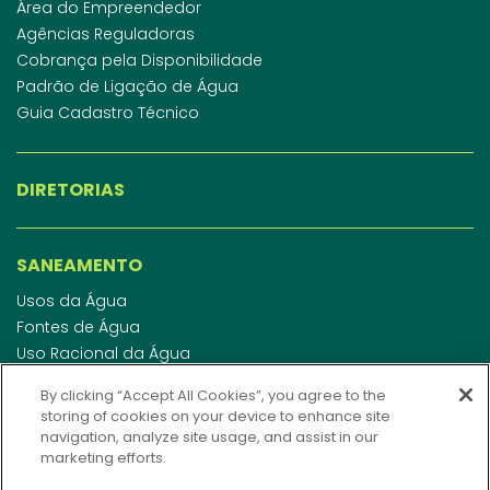
Área do Empreendedor
Agências Reguladoras
Cobrança pela Disponibilidade
Padrão de Ligação de Água
Guia Cadastro Técnico
DIRETORIAS
SANEAMENTO
Usos da Água
Fontes de Água
Uso Racional da Água
Abastecimento de Água
By clicking “Accept All Cookies”, you agree to the
Esgotamento Sanitário
storing of cookies on your device to enhance site
Regulamento de Água e Esgoto
navigation, analyze site usage, and assist in our
Indicadores de qualidade da água
marketing efforts.