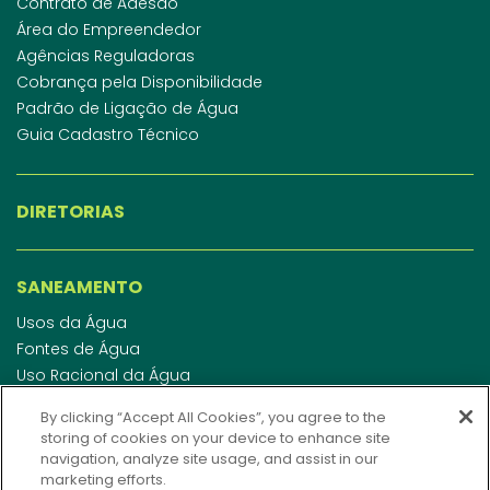
Contrato de Adesão
Área do Empreendedor
Agências Reguladoras
Cobrança pela Disponibilidade
Padrão de Ligação de Água
Guia Cadastro Técnico
DIRETORIAS
SANEAMENTO
Usos da Água
Fontes de Água
Uso Racional da Água
Abastecimento de Água
By clicking “Accept All Cookies”, you agree to the
Esgotamento Sanitário
storing of cookies on your device to enhance site
Regulamento de Água e Esgoto
navigation, analyze site usage, and assist in our
Indicadores de qualidade da água
marketing efforts.