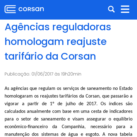
Ir
Pular
Abrir
Alt
para
para
o
o
a
nav
Agências reguladoras
conteúdo
conteúdo
busca
Ir
homologam reajuste
para
o
tarifário da Corsan
menu
Ir
para
Publicação:
01/06/2017 às 19h20min
a
busca
As agências que regulam os serviços de saneamento no Estado
homologaram os reajustes tarifários da Corsan, que passarão a
vigorar a partir de 1º de julho de 2017. Os índices são
calculados anualmente com base em uma cesta de indicadores
para o setor de saneamento e visam assegurar o equilíbrio
econômico-financeiro da Companhia, necessário para a
manutenção dos sistemas de água e esgoto. A nova tabela