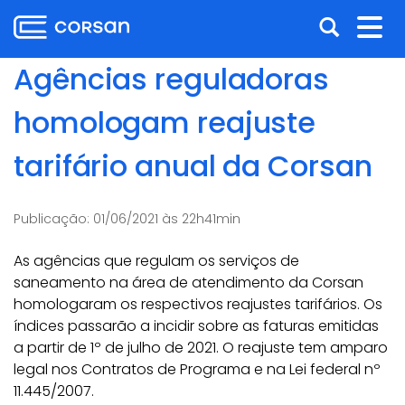
Ir
Pular
Abrir
Alt
para
para
o
o
a
nav
Agências reguladoras
conteúdo
conteúdo
busca
Ir
homologam reajuste
para
o
tarifário anual da Corsan
menu
Ir
para
Publicação:
01/06/2021 às 22h41min
a
busca
As agências que regulam os serviços de
saneamento na área de atendimento da Corsan
homologaram os respectivos reajustes tarifários. Os
índices passarão a incidir sobre as faturas emitidas
a partir de 1º de julho de 2021. O reajuste tem amparo
legal nos Contratos de Programa e na Lei federal nº
11.445/2007.