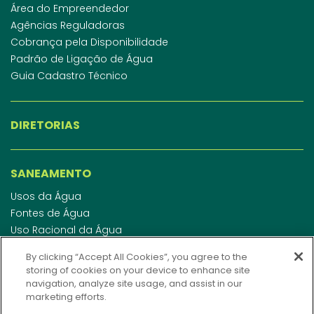
Área do Empreendedor
Agências Reguladoras
Cobrança pela Disponibilidade
Padrão de Ligação de Água
Guia Cadastro Técnico
DIRETORIAS
SANEAMENTO
Usos da Água
Fontes de Água
Uso Racional da Água
Abastecimento de Água
By clicking “Accept All Cookies”, you agree to the
Esgotamento Sanitário
storing of cookies on your device to enhance site
Regulamento de Água e Esgoto
navigation, analyze site usage, and assist in our
Indicadores de qualidade da água
marketing efforts.