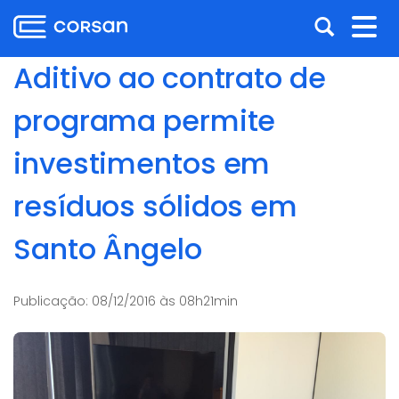
Ir
Pular
Abrir
Alt
para
para
o
o
a
nav
Aditivo ao contrato de
conteúdo
conteúdo
busca
Ir
programa permite
para
o
investimentos em
menu
Ir
resíduos sólidos em
para
a
Santo Ângelo
busca
Publicação:
08/12/2016 às 08h21min